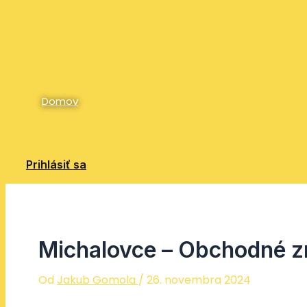
Preskočiť na obsah
Domov
Prihlásiť sa
Michalovce – Obchodné z
Od
Jakub Gomola
/
26. novembra 2024