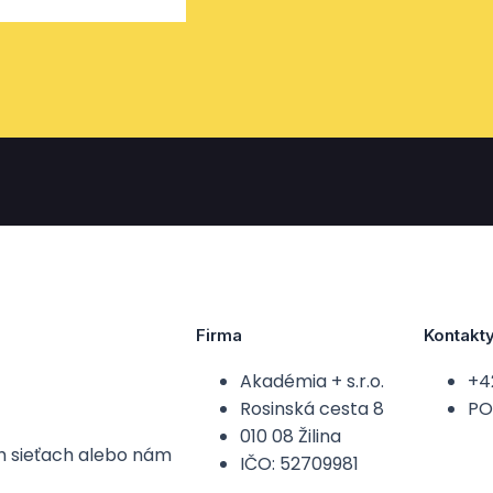
Firma
Kontakt
Akadémia + s.r.o.
+4
Rosinská cesta 8
PO-
010 08 Žilina
ch sieťach alebo nám
IČO: 52709981