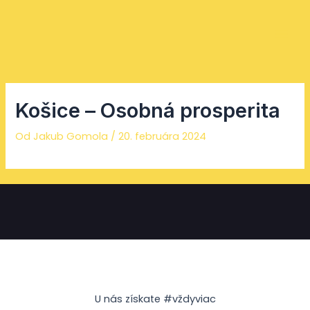
Preskočiť
Facebook
Instagram
YouTube
Mai
na
Men
obsah
Košice – Osobná prosperita
Od
Jakub Gomola
/
20. februára 2024
U nás získate #vždyviac