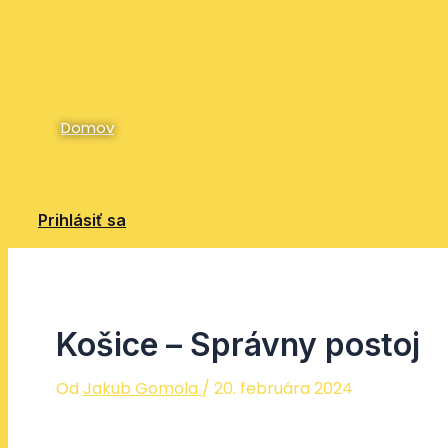
Preskočiť na obsah
Domov
Prihlásiť sa
Košice – Správny postoj
Od
Jakub Gomola
/
20. februára 2024