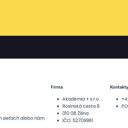
Firma
Kontakt
Akadémia + s.r.o.
+4
Rosinská cesta 8
PO-
010 08 Žilina
ch sieťach alebo nám
IČO: 52709981