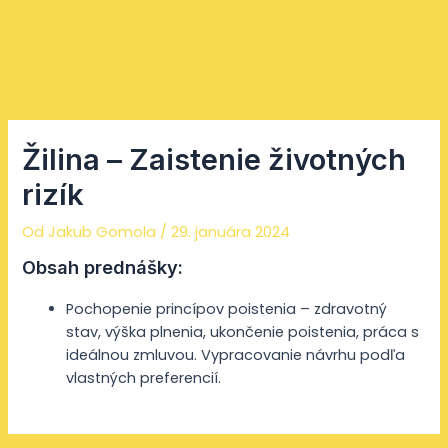
Preskočiť
Facebook
Instagram
YouTube
Mai
na
Men
obsah
Žilina – Zaistenie životných
rizík
Od
Jakub Gomola
/
29. januára 2024
Obsah prednášky:
Pochopenie princípov poistenia – zdravotný
stav, výška plnenia, ukončenie poistenia, práca s
ideálnou zmluvou. Vypracovanie návrhu podľa
vlastných preferencií.