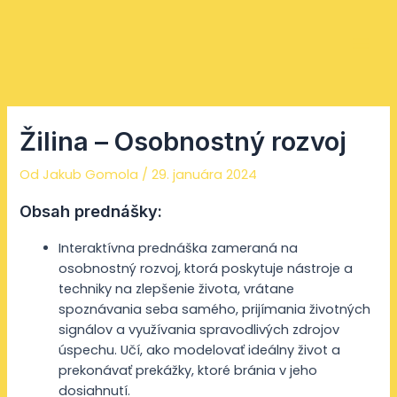
Preskočiť
Facebook
Instagram
YouTube
Mai
na
Men
obsah
Žilina – Osobnostný rozvoj
Od
Jakub Gomola
/
29. januára 2024
Obsah prednášky:
Interaktívna prednáška zameraná na
osobnostný rozvoj, ktorá poskytuje nástroje a
techniky na zlepšenie života, vrátane
spoznávania seba samého, prijímania životných
signálov a využívania spravodlivých zdrojov
úspechu. Učí, ako modelovať ideálny život a
prekonávať prekážky, ktoré bránia v jeho
dosiahnutí.