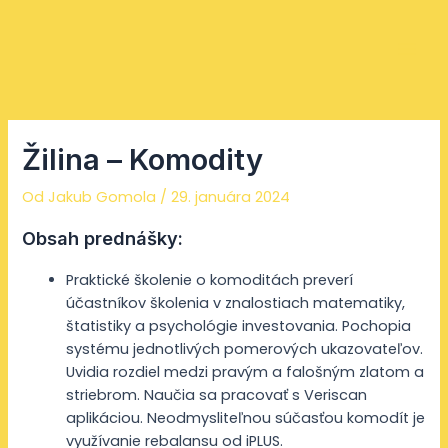
Preskočiť
Facebook
Instagram
YouTube
Mai
na
Men
obsah
Žilina – Komodity
Od
Jakub Gomola
/
29. januára 2024
Obsah prednášky:
Praktické školenie o komoditách preverí
účastníkov školenia v znalostiach matematiky,
štatistiky a psychológie investovania. Pochopia
systému jednotlivých pomerových ukazovateľov.
Uvidia rozdiel medzi pravým a falošným zlatom a
striebrom. Naučia sa pracovať s Veriscan
aplikáciou. Neodmysliteľnou súčasťou komodít je
využívanie rebalansu od iPLUS.