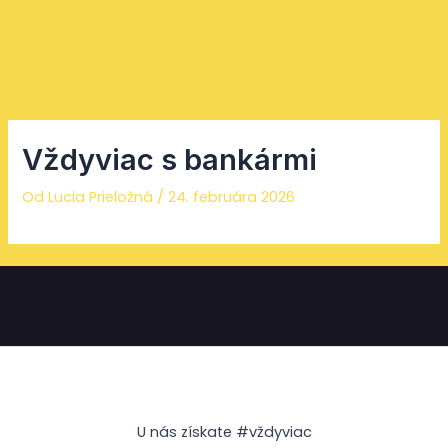
Preskočiť
Facebook
Instagram
YouTube
Mai
na
Men
obsah
Vždyviac s bankármi
Od
Lucia Prieložná
/
24. februára 2026
U nás získate #vždyviac