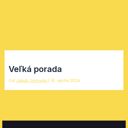
Preskočiť na obsah
Main Menu
Veľká porada
Od
Jakub Gomola
/
16. apríla 2024