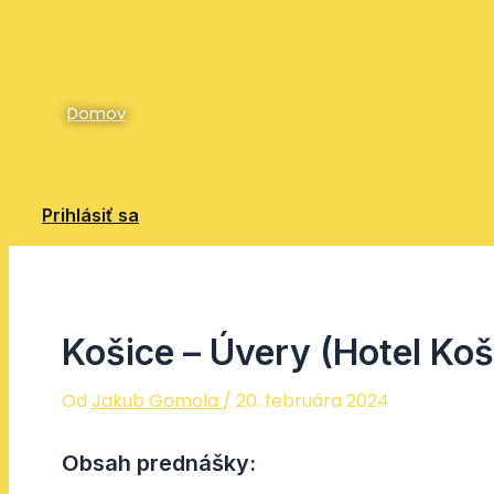
Preskočiť
na
obsah
Domov
Prihlásiť sa
Košice – Úvery (Hotel Koš
Od
Jakub Gomola
/
20. februára 2024
Obsah prednášky: