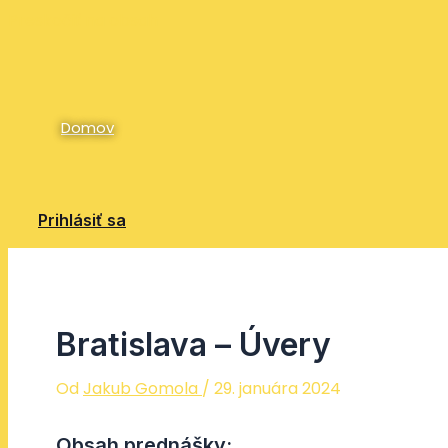
Preskočiť na obsah
Domov
Prihlásiť sa
Bratislava – Úvery
Od
Jakub Gomola
/
29. januára 2024
Obsah prednášky: