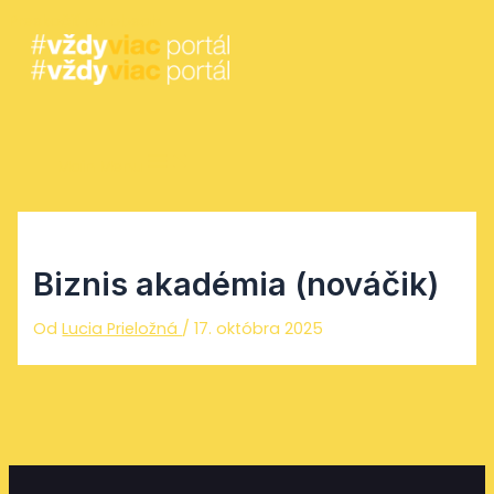
Preskočiť na obsah
Main Menu
Biznis akadémia (nováčik)
Od
Lucia Prieložná
/
17. októbra 2025