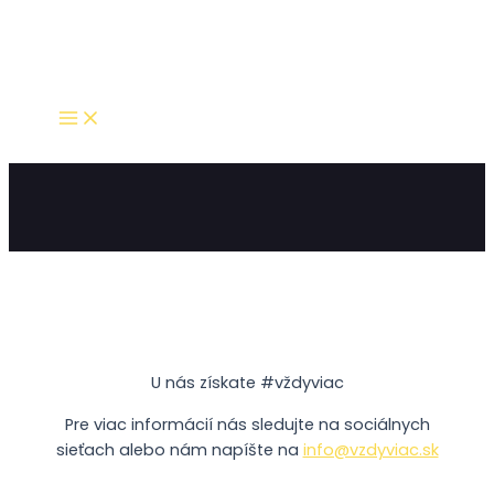
Main
Preskočiť
Facebook
Instagram
YouTube
Menu
na
obsah
U nás získate #vždyviac
Pre viac informácií nás sledujte na sociálnych
sieťach alebo nám napíšte na
info@vzdyviac.sk