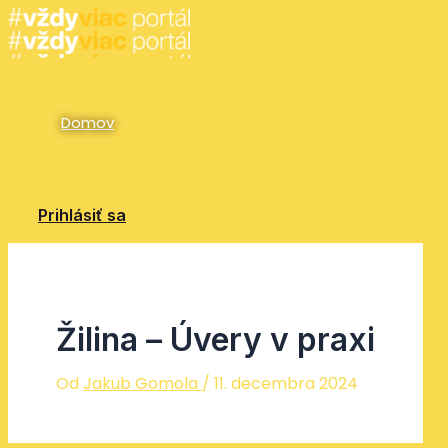
Preskočiť
na
obsah
Domov
Prihlásiť sa
Žilina – Úvery v praxi
Od
Jakub Gomola
/
11. decembra 2024