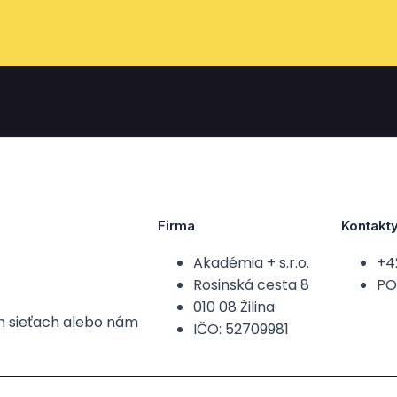
Firma
Kontakt
Akadémia + s.r.o.
+4
Rosinská cesta 8
PO-
010 08 Žilina
ch sieťach alebo nám
IČO: 52709981