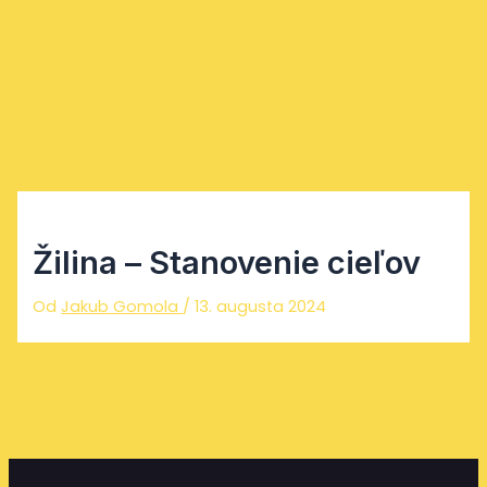
Preskočiť na obsah
Main Menu
Žilina – Stanovenie cieľov
Od
Jakub Gomola
/
13. augusta 2024