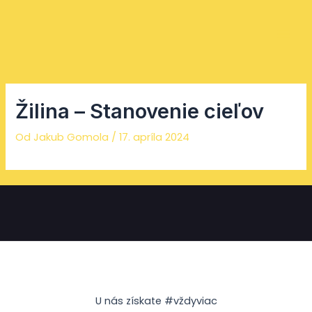
Preskočiť
Facebook
Instagram
YouTube
Mai
na
Men
obsah
Žilina – Stanovenie cieľov
Od
Jakub Gomola
/
17. apríla 2024
U nás získate #vždyviac