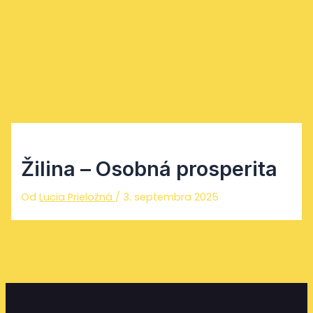
Preskočiť na obsah
Main Menu
Žilina – Osobná prosperita
Od
Lucia Prieložná
/
3. septembra 2025