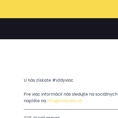
U nás získate #vždyviac
Pre viac informácií nás sledujte na sociálnyc
napíšte na
info@vzdyviac.sk
2026. All right reserved.