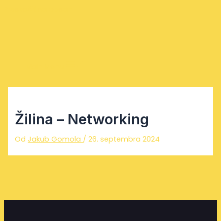
Preskočiť na obsah
Main Menu
Žilina – Networking
Od
Jakub Gomola
/
26. septembra 2024