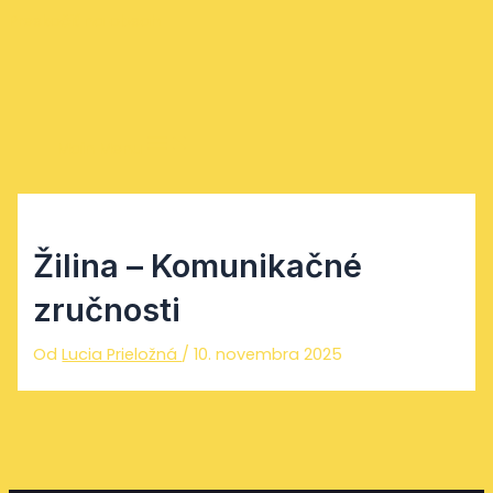
Preskočiť na obsah
Main Menu
Žilina – Komunikačné
zručnosti
Od
Lucia Prieložná
/
10. novembra 2025