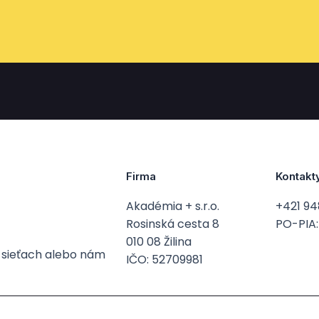
Firma
Kontakt
Akadémia + s.r.o.
+421 94
Rosinská cesta 8
PO-PIA: 
010 08 Žilina
h sieťach alebo nám
IČO: 52709981