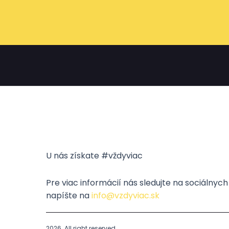
U nás získate #vždyviac
Pre viac informácií nás sledujte na sociálnyc
napíšte na
info@vzdyviac.sk
2026. All right reserved.