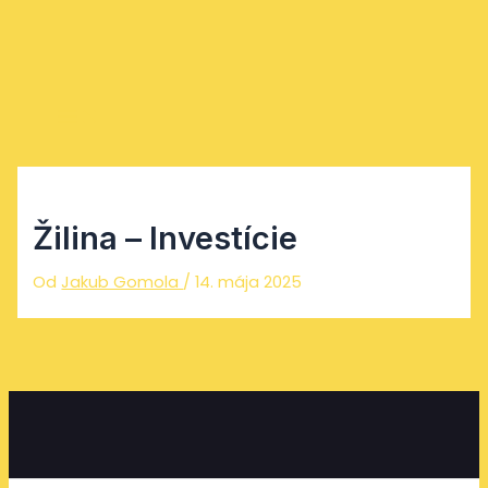
Main
Preskočiť
Menu
na
obsah
Žilina – Investície
Od
Jakub Gomola
/
14. mája 2025