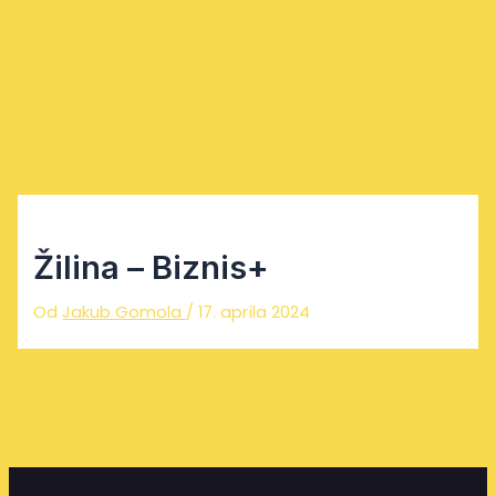
Preskočiť na obsah
Main Menu
Žilina – Biznis+
Od
Jakub Gomola
/
17. apríla 2024