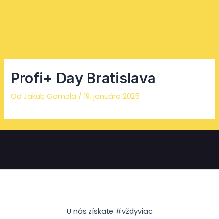
Preskočiť
Facebook
Instagram
YouTube
Mai
na
Men
obsah
Profi+ Day Bratislava
Od
Jakub Gomola
/
19. januára 2025
U nás získate #vždyviac