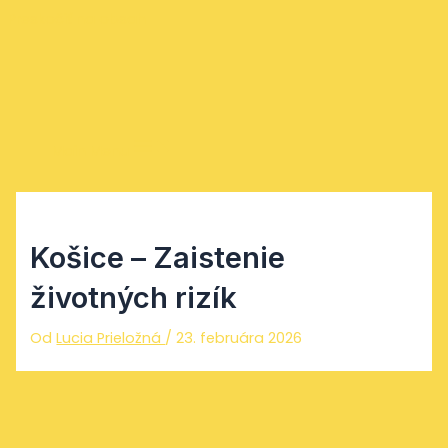
Preskočiť na obsah
Main Menu
Košice – Zaistenie
životných rizík
Od
Lucia Prieložná
/
23. februára 2026