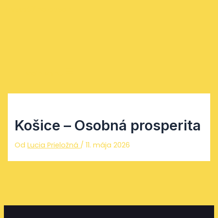
Preskočiť na obsah
Main Menu
Košice – Osobná prosperita
Od
Lucia Prieložná
/
11. mája 2026