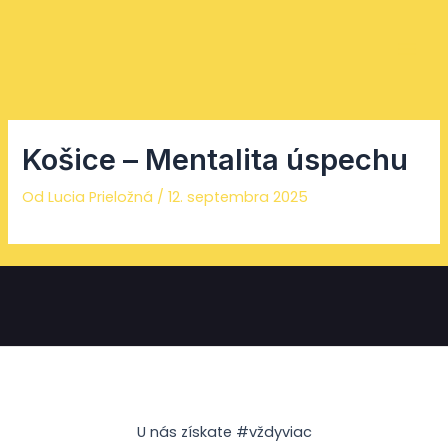
Preskočiť
Facebook
Instagram
YouTube
Mai
na
Men
obsah
Košice – Mentalita úspechu
Od
Lucia Prieložná
/
12. septembra 2025
U nás získate #vždyviac