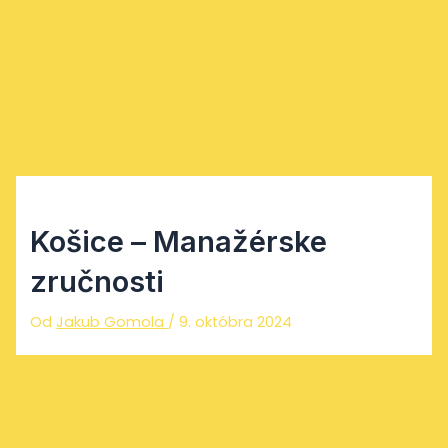
Preskočiť na obsah
Main Menu
Košice – Manažérske
zručnosti
Od
Jakub Gomola
/
9. októbra 2024