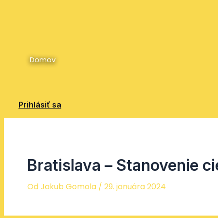
Preskočiť
na
obsah
Domov
Prihlásiť sa
Bratislava – Stanovenie c
Od
Jakub Gomola
/
29. januára 2024