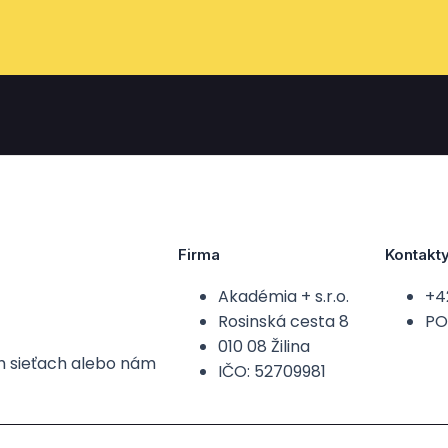
Firma
Kontakt
Akadémia + s.r.o.
+4
Rosinská cesta 8
PO-
010 08 Žilina
ch sieťach alebo nám
IČO: 52709981