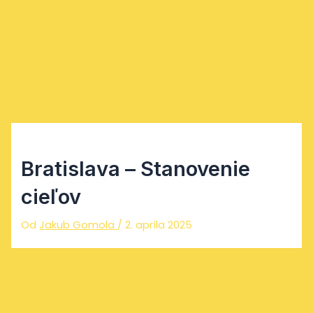
Preskočiť na obsah
Main Menu
Bratislava – Stanovenie
cieľov
Od
Jakub Gomola
/
2. apríla 2025