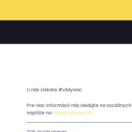
U nás získate #vždyviac
Pre viac informácií nás sledujte na sociálnyc
napíšte na
info@vzdyviac.sk
2026. All right reserved.