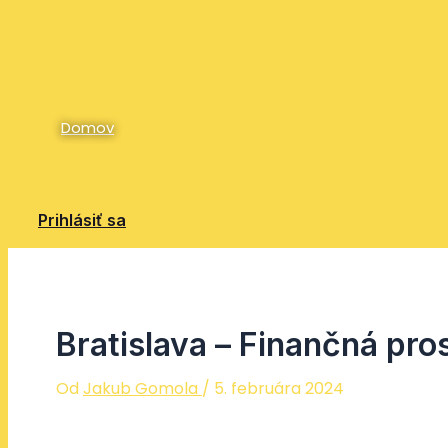
Preskočiť na obsah
Domov
Prihlásiť sa
Bratislava – Finančná pro
Od
Jakub Gomola
/
5. februára 2024