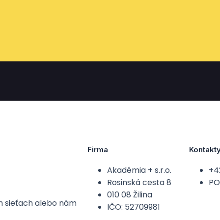
Firma
Kontakt
Akadémia + s.r.o.
+4
Rosinská cesta 8
PO-
010 08 Žilina
ch sieťach alebo nám
IČO: 52709981