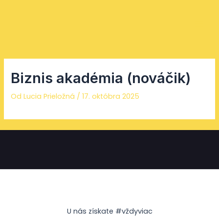
Preskočiť
Facebook
Instagram
YouTube
Mai
na
Men
obsah
Biznis akadémia (nováčik)
Od
Lucia Prieložná
/
17. októbra 2025
U nás získate #vždyviac