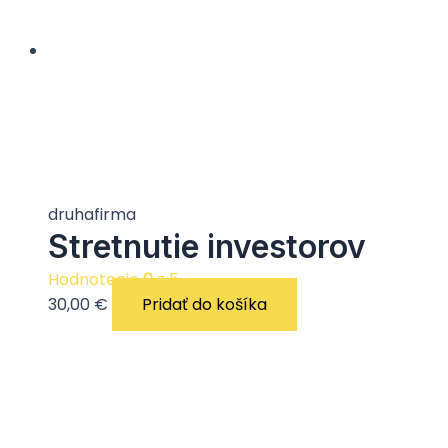
druhafirma
Stretnutie investorov
Hodnotenie
0
z 5
30,00
€
Pridať do košíka