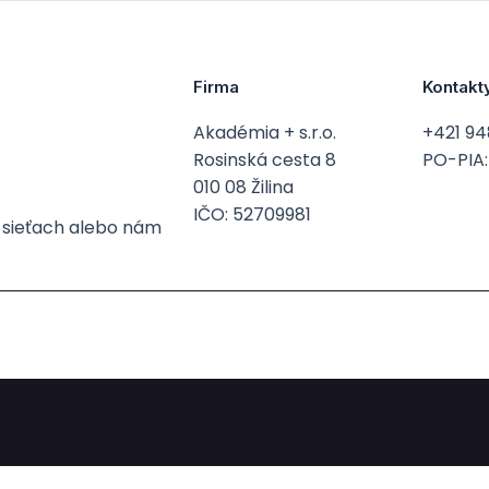
Firma
Kontakt
Akadémia + s.r.o.
+421 94
Rosinská cesta 8
PO-PIA: 
010 08 Žilina
IČO: 52709981
h sieťach alebo nám