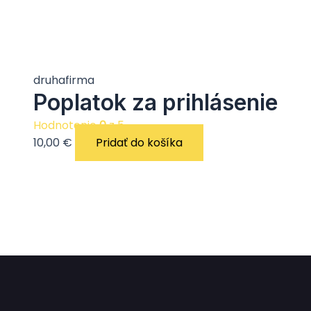
druhafirma
Poplatok za prihlásenie
Hodnotenie
0
z 5
10,00
€
Pridať do košíka