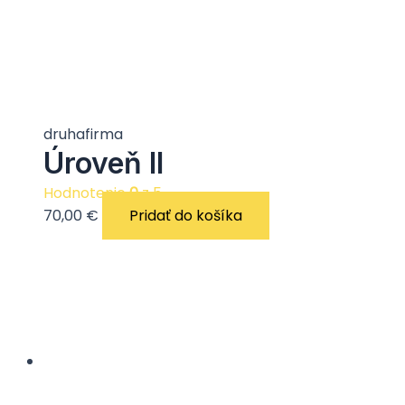
druhafirma
Úroveň II
Hodnotenie
0
z 5
70,00
€
Pridať do košíka