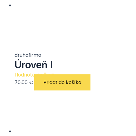
druhafirma
Úroveň I
Hodnotenie
0
z 5
70,00
€
Pridať do košíka