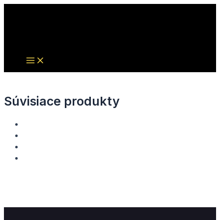
Main
Preskočiť
Menu
na
obsah
Súvisiace produkty