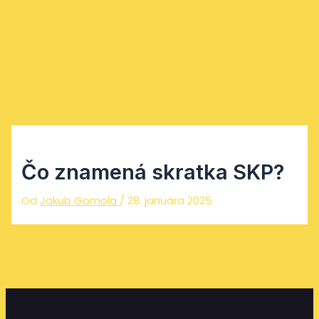
Preskočiť na obsah
Main Menu
Čo znamená skratka SKP?
Od
Jakub Gomola
/
28. januára 2025