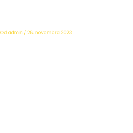
Preskočiť
na
obsah
Od
admin
/
28. novembra 2023
V