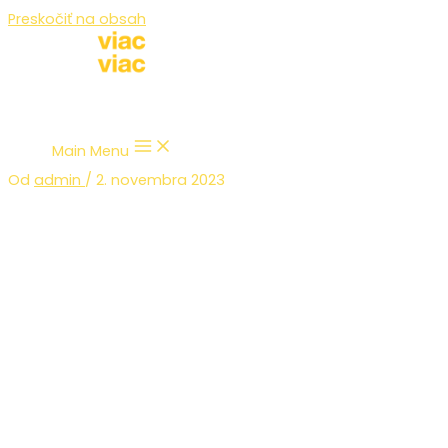
Preskočiť na obsah
Main Menu
Od
admin
/
2. novembra 2023
Odovzdávanie certifikátov a
osvedčení – 21.8.2020
V Kolibe Gréta sa uskutočnilo ďalšie odovzdávanie
certifikátov a osvedčení.