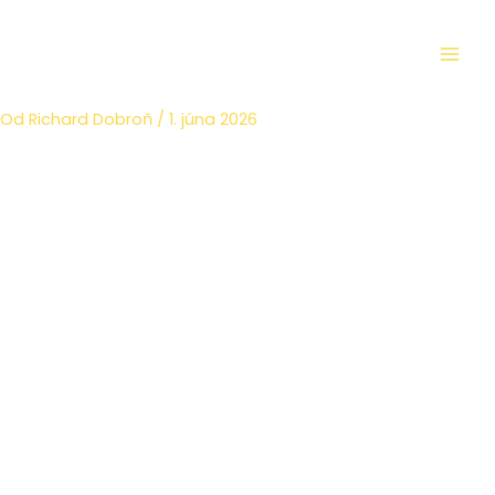
Preskočiť
Facebook
Instagram
YouTube
Mai
na
Men
obsah
Od
Richard Dobroň
/
1. júna 2026
Biznis deň – Bratislava