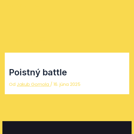
Preskočiť na obsah
Main Menu
Poistný battle
Od
Jakub Gomola
/
16. júna 2025