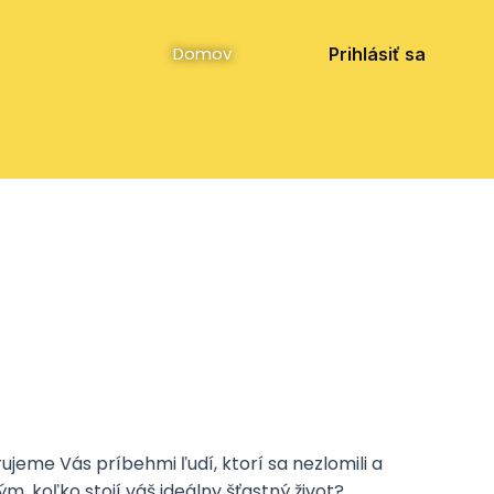
Facebook
Instagram
YouTube
Domov
Prihlásiť sa
ujeme Vás príbehmi ľudí, ktorí sa nezlomili a
, koľko stojí váš ideálny šťastný život?