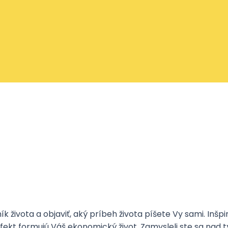
ivota a objaviť, aký príbeh života píšete Vy sami. Inšpir
kt formujú Váš ekonomický život. Zamysleli ste sa nad tým