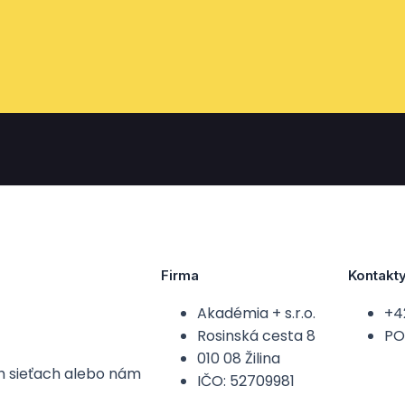
Firma
Kontakt
Akadémia + s.r.o.
+4
Rosinská cesta 8
PO-
010 08 Žilina
ch sieťach alebo nám
IČO: 52709981