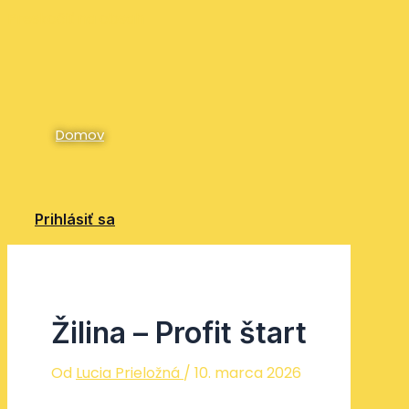
Preskočiť na obsah
Domov
Prihlásiť sa
Žilina – Profit štart
Od
Lucia Prieložná
/
10. marca 2026