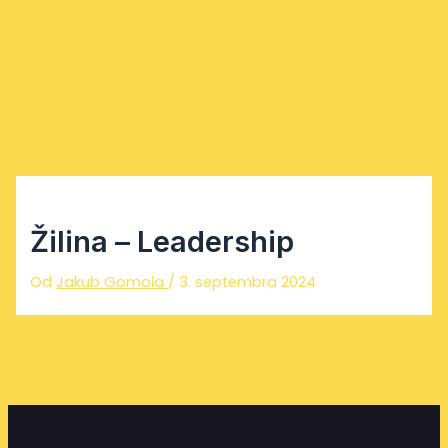
Preskočiť na obsah
Main Menu
Žilina – Leadership
Od
Jakub Gomola
/
3. septembra 2024