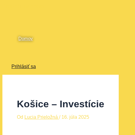
Preskočiť na obsah
Domov
Prihlásiť sa
Košice – Investície
Od
Lucia Prieložná
/
16. júla 2025