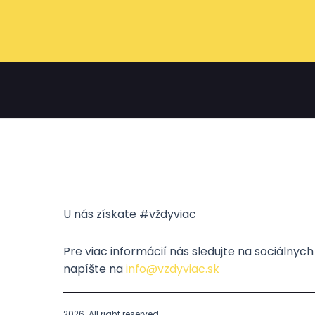
U nás získate #vždyviac
Pre viac informácií nás sledujte na sociálnyc
napíšte na
info@vzdyviac.sk
2026. All right reserved.