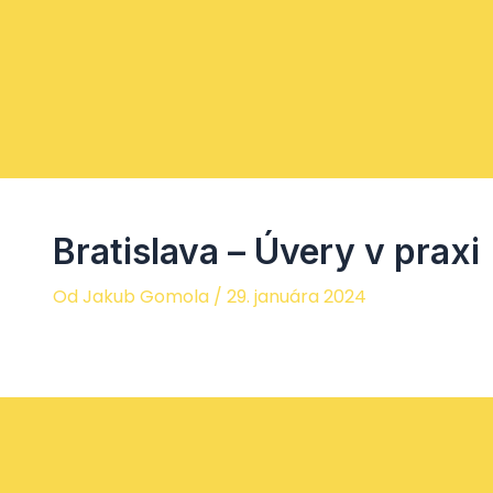
Preskočiť
na
obsah
Bratislava – Úvery v praxi
Od
Jakub Gomola
/
29. januára 2024