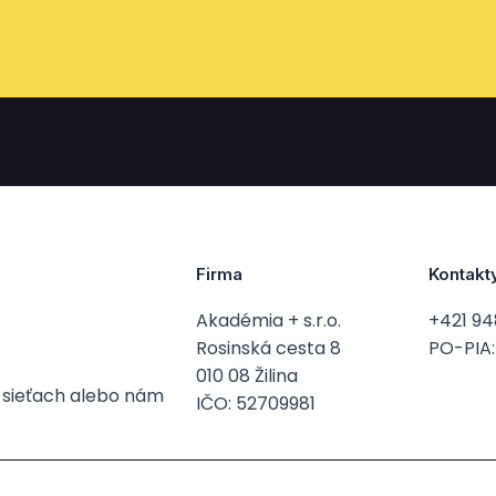
Firma
Kontakt
Akadémia + s.r.o.
+421 94
Rosinská cesta 8
PO-PIA: 
010 08 Žilina
h sieťach alebo nám
IČO: 52709981