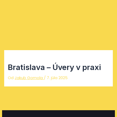
Preskočiť na obsah
Main Menu
Bratislava – Úvery v praxi
Od
Jakub Gomola
/
7. júla 2025