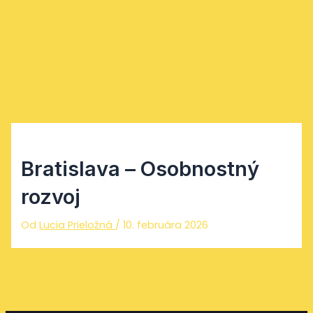
Preskočiť na obsah
Main Menu
Bratislava – Osobnostný
rozvoj
Od
Lucia Prieložná
/
10. februára 2026