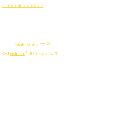
Preskočiť na obsah
Main Menu
Od
admin
/
30. mája 2025
PROFI+ day Žilina – 28-
29.5.2025