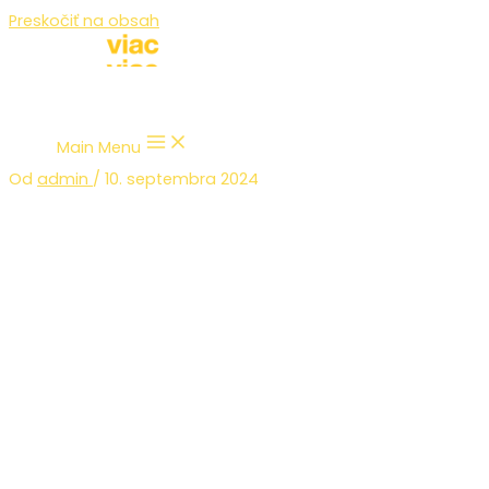
Preskočiť na obsah
Main Menu
Od
admin
/
10. septembra 2024
Deň finančnej gramotnosti –
8.9.2024